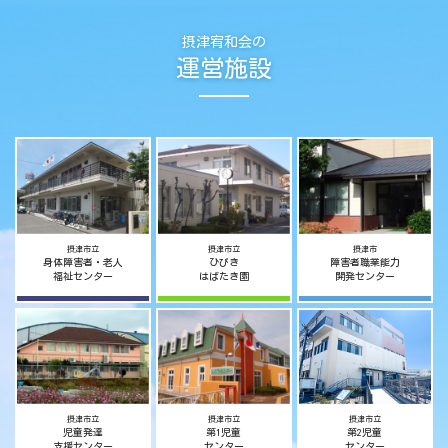
摂津宥和会の
運営施設
摂津市立
摂津市立
摂津市
身体障害者・老人
ひびき
障害者職業能力
福祉センター
はばたき園
開発センター
摂津市立
摂津市立
摂津市立
児童発達
第1児童
第2児童
支援センター
センター
センター