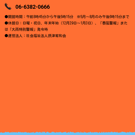
06-6382-0666
●開館時間：午前8時45分から午後5時15分 ※5月～8月のみ午後6時15分まで
●休館日：日曜・祝日、年末年始（12月29日～1月3日）、「暴風警報」また
は「大雨特別警報」発令時
●運営法人：社会福祉法人摂津宥和会