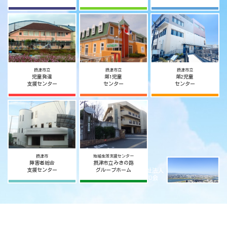
摂津市立
摂津市立
摂津市立
児童発達
第1児童
第2児童
支援センター
センター
センター
摂津市
地域生活支援センター
障害者総合
摂津市立みきの路
社会福祉法人
支援センター
グループホーム
摂津宥和会