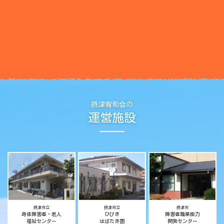
摂津宥和会の
運営施設
摂津市立
摂津市立
摂津市
身体障害者・老人
ひびき
障害者職業能力
福祉センター
はばたき園
開発センター