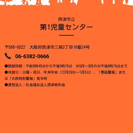
摂津市立
第1児童センター
〒566-0022 大阪府摂津市三島3丁目16番24号
06-6382-0666
●開館時間：午前8時45分から午後5時15分 ※5月～8月のみ午後6時15分まで
●休館日：日曜・祝日、年末年始（12月29日～1月3日）、「暴風警報」また
は「大雨特別警報」発令時
●運営法人：社会福祉法人摂津宥和会