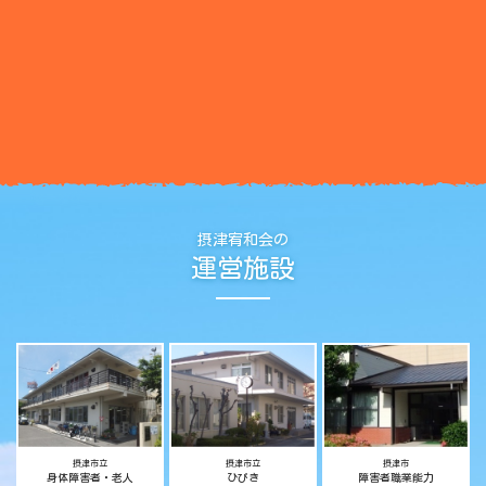
摂津宥和会の
運営施設
摂津市立
摂津市立
摂津市
身体障害者・老人
ひびき
障害者職業能力