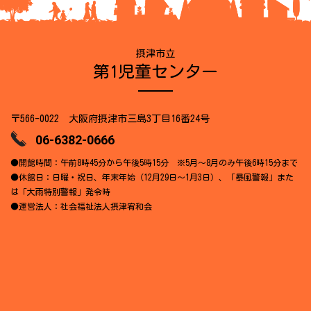
摂津市立
第1児童センター
〒566-0022 大阪府摂津市三島3丁目16番24号
06-6382-0666
●開館時間：午前8時45分から午後5時15分 ※5月～8月のみ午後6時15分まで
●休館日：日曜・祝日、年末年始（12月29日～1月3日）、「暴風警報」また
は「大雨特別警報」発令時
●運営法人：社会福祉法人摂津宥和会