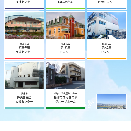
福祉センター
はばたき園
開発センター
摂津市立
摂津市立
摂津市立
児童発達
第1児童
第2児童
支援センター
センター
センター
摂津市
地域生活支援センター
障害者総合
摂津市立みきの路
社会福祉法人
支援センター
グループホーム
摂津宥和会