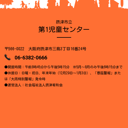
摂津市立
第1児童センター
〒566-0022 大阪府摂津市三島3丁目16番24号
06-6382-0666
●開館時間：午前8時45分から午後5時15分 ※5月～8月のみ午後6時15分まで
●休館日：日曜・祝日、年末年始（12月29日～1月3日）、「暴風警報」また
は「大雨特別警報」発令時
●運営法人：社会福祉法人摂津宥和会