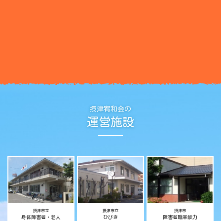
摂津宥和会の
運営施設
摂津市立
摂津市立
摂津市
身体障害者・老人
ひびき
障害者職業能力