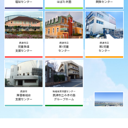
福祉センター
はばたき園
開発センター
摂津市立
摂津市立
摂津市立
児童発達
第1児童
第2児童
支援センター
センター
センター
摂津市
地域生活支援センター
障害者総合
摂津市立みきの路
社会福祉法人
支援センター
グループホーム
摂津宥和会