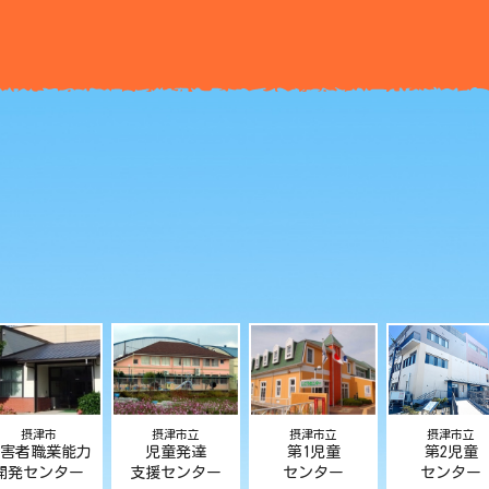
摂津市
摂津市立
摂津市立
摂津市立
害者職業能力
児童発達
第1児童
第2児童
開発センター
支援センター
センター
センター