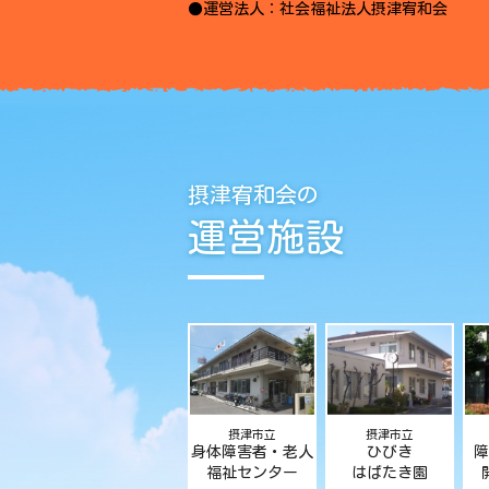
●運営法人：社会福祉法人摂津宥和会
摂津宥和会の
運営施設
摂津市立
摂津市立
身体障害者・老人
ひびき
障
福祉センター
はばたき園