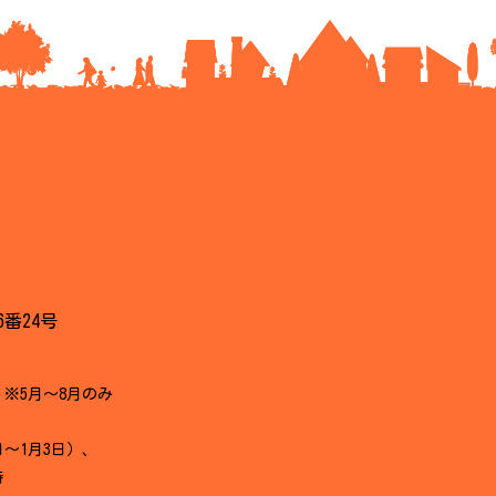
6番24号
 ※5月～8月のみ
日～1月3日）、
時