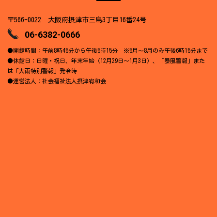
〒566-0022 大阪府摂津市三島3丁目16番24号
06-6382-0666
●開館時間：午前8時45分から午後5時15分 ※5月～8月のみ午後6時15分まで
●休館日：日曜・祝日、年末年始（12月29日～1月3日）、「暴風警報」また
は「大雨特別警報」発令時
●運営法人：社会福祉法人摂津宥和会