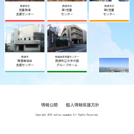
摂津市立
摂津市立
摂津市立
児童発達
第1児童
第2児童
支援センター
センター
センター
摂津市
地域生活支援センター
障害者総合
摂津市立みきの路
社会福祉法人
支援センター
グループホーム
摂津宥和会
情報公開
個人情報保護方針
Copyright 2019 settsu yuuwakai All Rights Reserved.