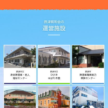
摂津宥和会の
運営施設
摂津市立
摂津市立
摂津市
身体障害者・老人
ひびき
障害者職業能力
福祉センター
はばたき園
開発センター