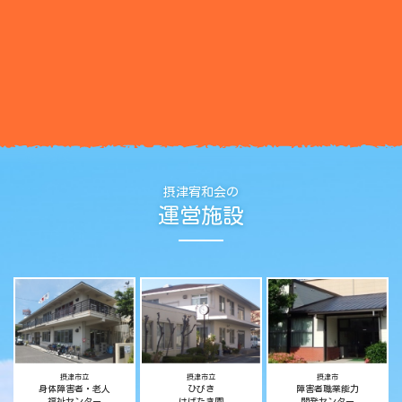
摂津宥和会の
運営施設
摂津市立
摂津市立
摂津市
身体障害者・老人
ひびき
障害者職業能力
福祉センター
はばたき園
開発センター