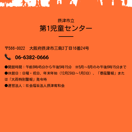
摂津市立
第1児童センター
〒566-0022 大阪府摂津市三島3丁目16番24号
06-6382-0666
●開館時間：午前8時45分から午後5時15分 ※5月～8月のみ午後6時15分まで
●休館日：日曜・祝日、年末年始（12月29日～1月3日）、「暴風警報」また
は「大雨特別警報」発令時
●運営法人：社会福祉法人摂津宥和会