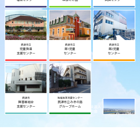
摂津市立
摂津市立
摂津市立
児童発達
第1児童
第2児童
支援センター
センター
センター
摂津市
地域生活支援センター
障害者総合
摂津市立みきの路
社会福祉法人
支援センター
グループホーム
摂津宥和会