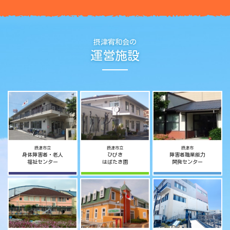
摂津宥和会の
運営施設
摂津市立
摂津市立
摂津市
身体障害者・老人
ひびき
障害者職業能力
福祉センター
はばたき園
開発センター