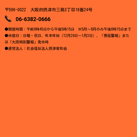
〒566-0022 大阪府摂津市三島3丁目16番24号
06-6382-0666
●開館時間：午前8時45分から午後5時15分 ※5月～8月のみ午後6時15分まで
●休館日：日曜・祝日、年末年始（12月29日～1月3日）、「暴風警報」また
は「大雨特別警報」発令時
●運営法人：社会福祉法人摂津宥和会