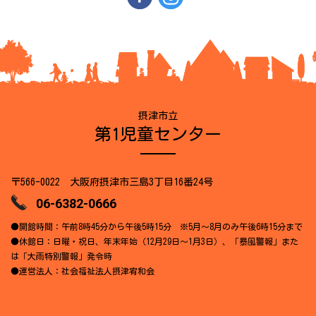
摂津市立
第1児童センター
〒566-0022 大阪府摂津市三島3丁目16番24号
06-6382-0666
●開館時間：午前8時45分から午後5時15分 ※5月～8月のみ午後6時15分まで
●休館日：日曜・祝日、年末年始（12月29日～1月3日）、「暴風警報」また
は「大雨特別警報」発令時
●運営法人：社会福祉法人摂津宥和会