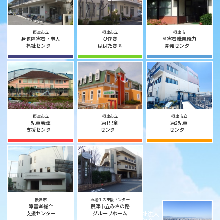
摂津市立
摂津市立
摂津市
身体障害者・老人
ひびき
障害者職業能力
福祉センター
はばたき園
開発センター
摂津市立
摂津市立
摂津市立
児童発達
第1児童
第2児童
支援センター
センター
センター
摂津市
地域生活支援センター
障害者総合
摂津市立みきの路
社会福祉法人
支援センター
グループホーム